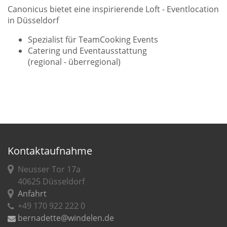
Canonicus bietet eine inspirierende Loft - Eventlocation
in Düsseldorf
Spezialist für TeamCooking Events
Catering und Eventausstattung
(regional - überregional)
Kontaktaufnahme
Neusser Tor 17a
40625 Düsseldorf
Anfahrt
+49 170 922 222 0
bernadette@windelen.de